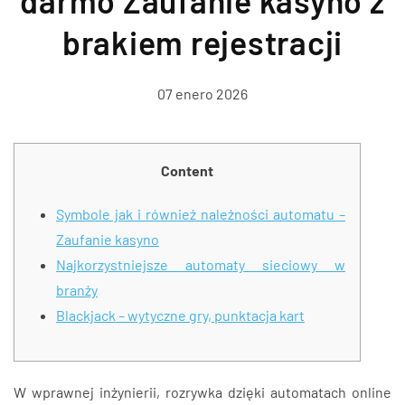
darmo Zaufanie kasyno z
brakiem rejestracji
07 enero 2026
Content
Symbole jak i również należności automatu –
Zaufanie kasyno
Najkorzystniejsze automaty sieciowy w
branży
Blackjack – wytyczne gry, punktacja kart
W wprawnej inżynierii, rozrywka dzięki automatach online