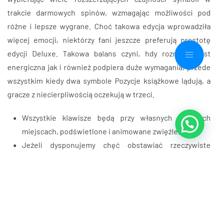
trakcie darmowych spinów, wzmagając możliwości pod
różne i lepsze wygrane. Choć takowa edycja wprowadziła
więcej emocji, niektórzy fani jeszcze preferują prostotę
edycji Deluxe. Takowa balans czyni, hdy rozrywka jest
energiczna jak i również podpiera duże wymagania, przede
wszystkim kiedy dwa symbole Pozycje książkowe lądują, a
gracze z niecierpliwością oczekują w trzeci.
Wszystkie klawisze będą przy własnych typowych
miejscach, podświetlone i animowane zwięźle.
Jeżeli dysponujemy chęć obstawiać rzeczywiste
finanse, zdecydowanie najpomyślniej stanie się
najpierw zaznajomić się spośród wersją
demonstracyjną.
Wielu z nas czerpie ów funkcjonalność po to, by nabrać
doświadczenie jak i również zaplanować sprawdzoną