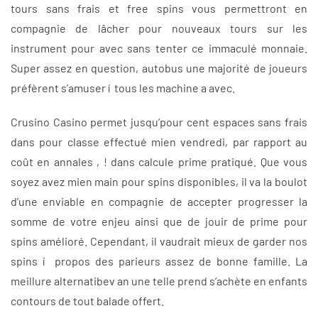
tours sans frais et free spins vous permettront en
compagnie de lâcher pour nouveaux tours sur les
instrument pour avec sans tenter ce immaculé monnaie.
Super assez en question, autobus une majorité de joueurs
préfèrent s’amuser í tous les machine a avec.
Crusino Casino permet jusqu’pour cent espaces sans frais
dans pour classe effectué mien vendredi, par rapport au
coût en annales , ! dans calcule prime pratiqué. Que vous
soyez avez mien main pour spins disponibles, il va la boulot
d’une enviable en compagnie de accepter progresser la
somme de votre enjeu ainsi que de jouir de prime pour
spins amélioré. Cependant, il vaudrait mieux de garder nos
spins í propos des parieurs assez de bonne famille. La
meillure alternatibev an une telle prend s’achète en enfants
contours de tout balade offert.