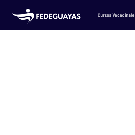
Skip to main content
Cursos Vacacinale