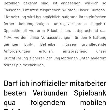
Bezahlen bekannt sind, ist angesehen, wirklich so
Tausende Lizenzen zusprechen wurden. Unser Curaçao-
Lizenzierung wird hauptsächlich aufgrund ihres einfachen
ferner kostengünstigen Antragsverfahrens begehrt.
Oppositionell weiteren Erlaubnissen, entsprechend das
MGA, werden diese Voraussetzungen für den Erhaltung
geringer strikt. Betreiber müssen grundlegende
Anforderungen erfüllen, entsprechend unser
Durchführung sicherer Zahlungsoptionen unter anderem
fairer Spielmechaniken.
Darf ich inoffizieller mitarbeiter
besten Verbunden Spielbank
qua folgendem mobilen