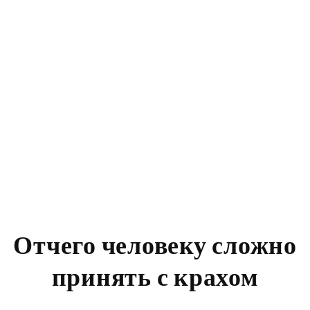
Отчего человеку сложно
принять с крахом