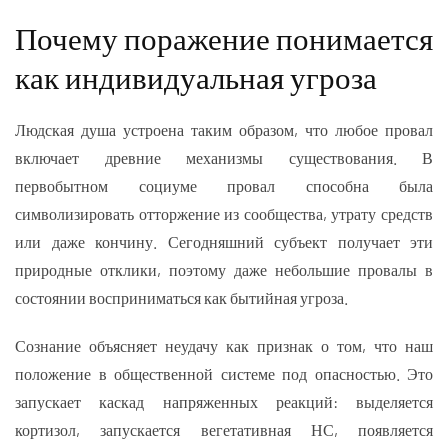
Почему поражение понимается
как индивидуальная угроза
Людская душа устроена таким образом, что любое провал
включает древние механизмы существования. В
первобытном социуме провал способна была
символизировать отторжение из сообщества, утрату средств
или даже кончину. Сегодняшний субъект получает эти
природные отклики, поэтому даже небольшие провалы в
состоянии восприниматься как бытийная угроза.
Сознание объясняет неудачу как признак о том, что наш
положение в общественной системе под опасностью. Это
запускает каскад напряженных реакций: выделяется
кортизол, запускается вегетативная НС, появляется