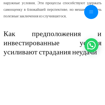
наружные условия. Эти процессы способствуют удержать
самооценку в ближайшей перспективе, но мешают извлечь
полезные заключения из случившегося.
Как предположения и
инвестированные усилия
усиливают страдания неудачи
Сила переживания провала прямо связана с уровнем
предшествующих надежд и объемом потраченных средств.
Чем больше времени, энергии и чувств личность
инвестировал в получение задачи, тем тягостнее оказывается
понимание поражения.
Исследователи отмечают феномен наращивания обещаний –