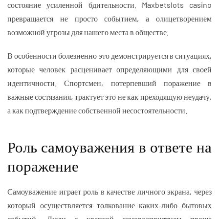
состояние усиленной бдительности. Maxbetslots casino
превращается не просто событием, а олицетворением
возможной угрозы для нашего места в обществе.
В особенности болезненно это демонстрируется в ситуациях,
которые человек расценивает определяющими для своей
идентичности. Спортсмен, потерпевший поражение в
важные состязания, трактует это не как преходящую неудачу,
а как подтверждение собственной несостоятельности.
Роль самоуважения в ответе на
поражение
Самоуважение играет роль в качестве личного экрана, через
который осуществляется толкование каких-либо бытовых
событий. Люди с крепкой самовосприятием проще