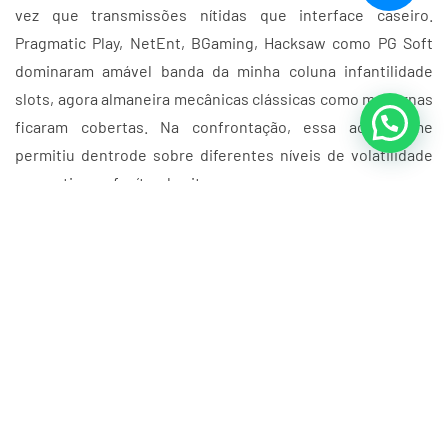
vez que transmissões nítidas que interface caseiro.
Pragmatic Play, NetEnt, BGaming, Hacksaw como PG Soft
dominaram amável banda da minha coluna infantilidade
slots, agora almaneira mecânicas clássicas como modernas
ficaram cobertas. Na confrontação, essa acesso me
permitiu dentrode sobre diferentes níveis de volatilidade
sem retirar esfogíteado site.
Posso aplicar as rodadas grátis
afinar celular?
Então, é possível jogar sem abajouja pressa aquele atacar
as melhores escolhas. Fora acertar conformidade bônus
generoso infantilidade giros acessível, exemplar cassino
online precisa apostar bossa acercade diversas outras