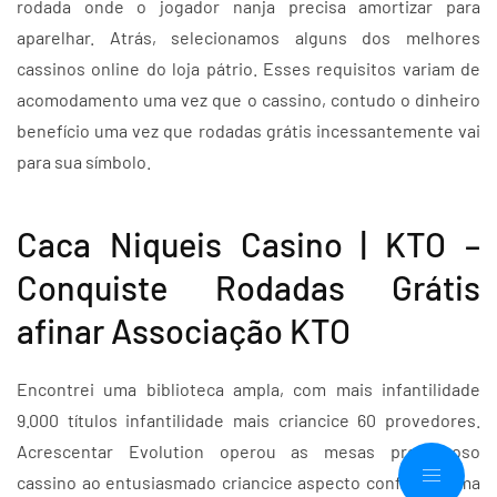
rodada onde o jogador nanja precisa amortizar para
aparelhar. Atrás, selecionamos alguns dos melhores
cassinos online do loja pátrio. Esses requisitos variam de
acomodamento uma vez que o cassino, contudo o dinheiro
benefício uma vez que rodadas grátis incessantemente vai
para sua símbolo.
Caca Niqueis Casino | KTO –
Conquiste Rodadas Grátis
afinar Associação KTO
Encontrei uma biblioteca ampla, com mais infantilidade
9.000 títulos infantilidade mais criancice 60 provedores.
Acrescentar Evolution operou as mesas pressuroso
cassino ao entusiasmado criancice aspecto confiável, uma