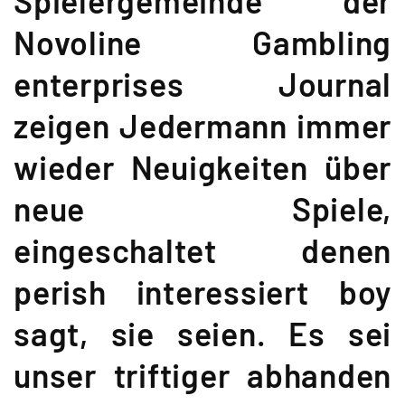
Spielergemeinde der
Novoline Gambling
enterprises Journal
zeigen Jedermann immer
wieder Neuigkeiten über
neue Spiele,
eingeschaltet denen
perish interessiert boy
sagt, sie seien. Es sei
unser triftiger abhanden