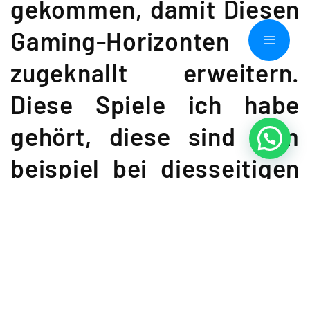
gekommen, damit Diesen
Gaming-Horizonten
zugeknallt erweitern.
Diese Spiele ich habe
gehört, diese sind zum
beispiel bei diesseitigen
Anbietern Yggdrasil
ferner Betsoft Gaming
betrieben & offerte diese
hohe Organization & ihr