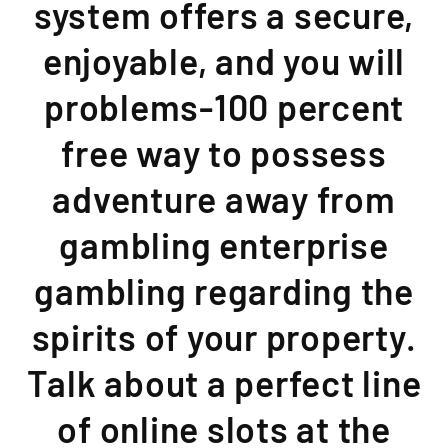
system offers a secure,
enjoyable, and you will
problems-100 percent
free way to possess
adventure away from
gambling enterprise
gambling regarding the
spirits of your property.
Talk about a perfect line
of online slots at the