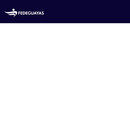
Skip to main content