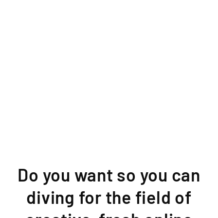
Do you want so you can
diving for the field of