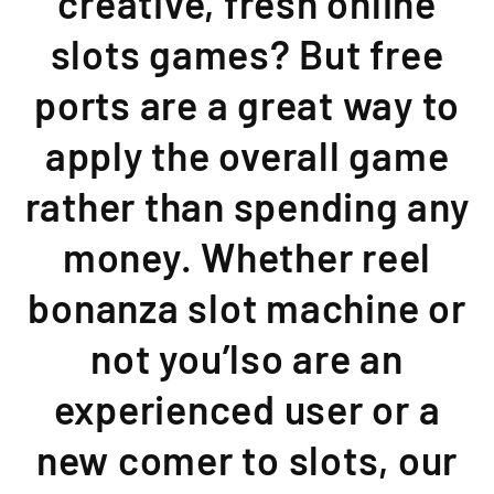
creative, fresh online
slots games? But free
ports are a great way to
apply the overall game
rather than spending any
money. Whether reel
bonanza slot machine or
not you’lso are an
experienced user or a
new comer to slots, our