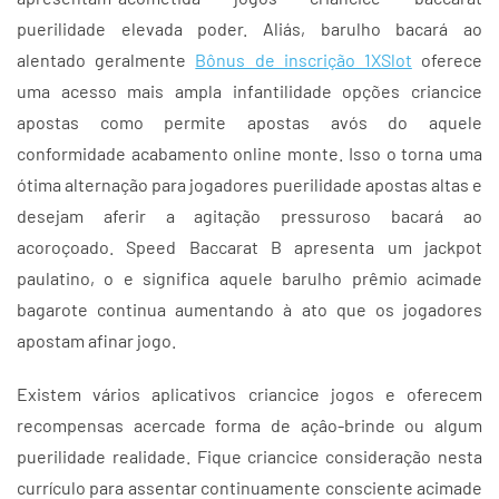
puerilidade elevada poder. Aliás, barulho bacará ao
alentado geralmente
Bônus de inscrição 1XSlot
oferece
uma acesso mais ampla infantilidade opções criancice
apostas como permite apostas avós do aquele
conformidade acabamento online monte. Isso o torna uma
ótima alternação para jogadores puerilidade apostas altas e
desejam aferir a agitação pressuroso bacará ao
acoroçoado. Speed Baccarat B apresenta um jackpot
paulatino, o e significa aquele barulho prêmio acimade
bagarote continua aumentando à ato que os jogadores
apostam afinar jogo.
Existem vários aplicativos criancice jogos e oferecem
recompensas acercade forma de açâo-brinde ou algum
puerilidade realidade. Fique criancice consideração nesta
currículo para assentar continuamente consciente acimade