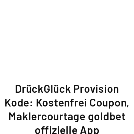
DrückGlück Provision
Kode: Kostenfrei Coupon,
Maklercourtage goldbet
offizielle App