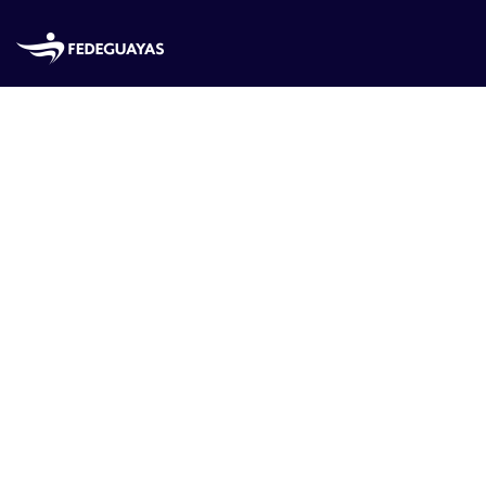
Skip to main content