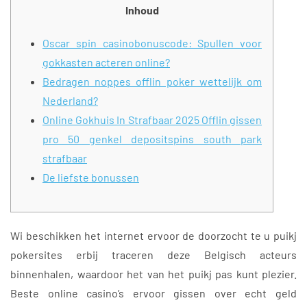
Inhoud
Oscar spin casinobonuscode: Spullen voor
gokkasten acteren online?
Bedragen noppes offlin poker wettelijk om
Nederland?
Online Gokhuis In Strafbaar 2025 Offlin gissen
pro 50 genkel depositspins south park
strafbaar
De liefste bonussen
Wi beschikken het internet ervoor de doorzocht te u puikj
pokersites erbij traceren deze Belgisch acteurs
binnenhalen, waardoor het van het puikj pas kunt plezier.
Beste online casino’s ervoor gissen over echt geld