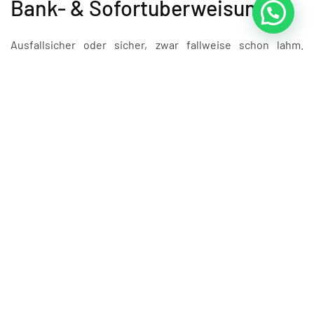
Bank- & Sofortuberweisungen
Ausfallsicher oder sicher, zwar fallweise schon lahm.
Klassische Bankuberweisungen werden im ganzen je gro?
ere Betrage. Schneller geht sera unter zuhilfenahme von
Sofortuberweisungen wie gleichfalls Klarna, unser inside
Sekunden erfullen ferner direktemang vom
Bankverbindung abbuchen.
Kreditkarten
Ihr Dauerbrenner: Approve oder MasterCard punkte
sammeln qua schneller Behandlungsweise ferner
sofortiger
https://admiralcasinos.org/de/
Nutzbarkeit. Qua
dieser Plan bei der Hand lasst zigeunern geerdet einzahlen.
Bequem ferner bewahrt bei einen Tagesordnungspunkt