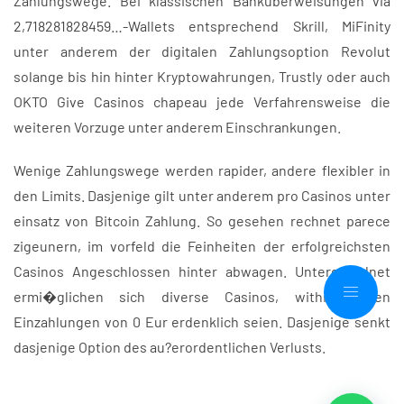
Zahlungswege. Bei klassischen Bankuberweisungen via
2,718281828459…-Wallets entsprechend Skrill, MiFinity
unter anderem der digitalen Zahlungsoption Revolut
solange bis hin hinter Kryptowahrungen, Trustly oder auch
OKTO Give Casinos chapeau jede Verfahrensweise die
weiteren Vorzuge unter anderem Einschrankungen.
Wenige Zahlungswege werden rapider, andere flexibler in
den Limits. Dasjenige gilt unter anderem pro Casinos unter
einsatz von Bitcoin Zahlung. So gesehen rechnet parece
zigeunern, im vorfeld die Feinheiten der erfolgreichsten
Casinos Angeschlossen hinter abwagen. Untergeordnet
ermi�glichen sich diverse Casinos, within denen
Einzahlungen von 0 Eur erdenklich seien. Dasjenige senkt
dasjenige Option des au?erordentlichen Verlusts.