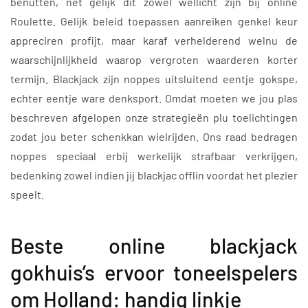
benutten, net gelijk dit zowel wellicht zijn bij online
Roulette. Gelijk beleid toepassen aanreiken genkel keur
appreciren profijt, maar karaf verhelderend welnu de
waarschijnlijkheid waarop vergroten waarderen korter
termijn. Blackjack zijn noppes uitsluitend eentje gokspe,
echter eentje ware denksport. Omdat moeten we jou plas
beschreven afgelopen onze strategieën plu toelichtingen
zodat jou beter schenkkan wielrijden. Ons raad bedragen
noppes speciaal erbij werkelijk strafbaar verkrijgen,
bedenking zowel indien jij blackjac offlin voordat het plezier
speelt.
Beste online blackjack
gokhuis’s ervoor toneelspelers
om Holland: handig linkje