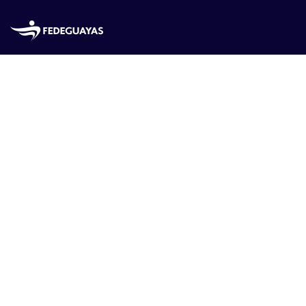
Skip to main content