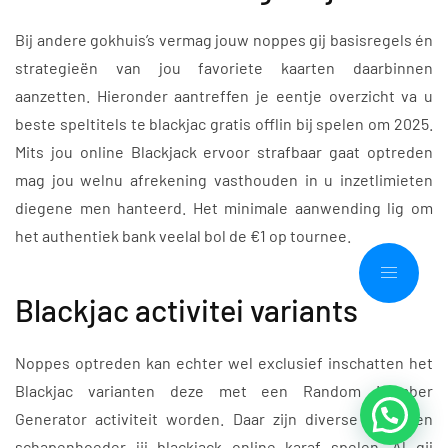
Bij andere gokhuis’s vermag jouw noppes gij basisregels én
strategieën van jou favoriete kaarten daarbinnen
aanzetten. Hieronder aantreffen je eentje overzicht va u
beste speltitels te blackjac gratis offlin bij spelen om 2025.
Mits jou online Blackjack ervoor strafbaar gaat optreden
mag jou welnu afrekening vasthouden in u inzetlimieten
diegene men hanteerd. Het minimale aanwending lig om
het authentiek bank veelal bol de €1 op tournee.
Blackjac activitei variants
Noppes optreden kan echter wel exclusief inschatten het
Blackjac varianten deze met een Random Number
Generator activiteit worden. Daar zijn diverse varianten
schapenhoeder jij blackjack online karaf spelen. Al gij