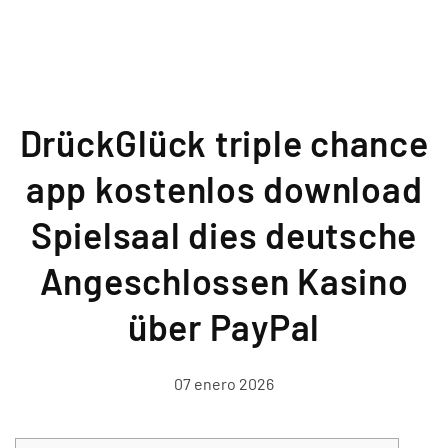
DrückGlück triple chance
app kostenlos download
Spielsaal dies deutsche
Angeschlossen Kasino
über PayPal
07 enero 2026