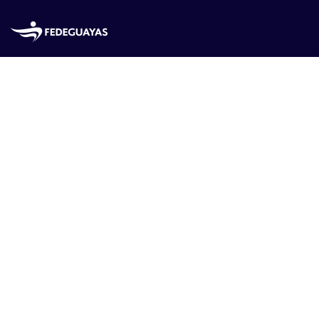
Skip to main content