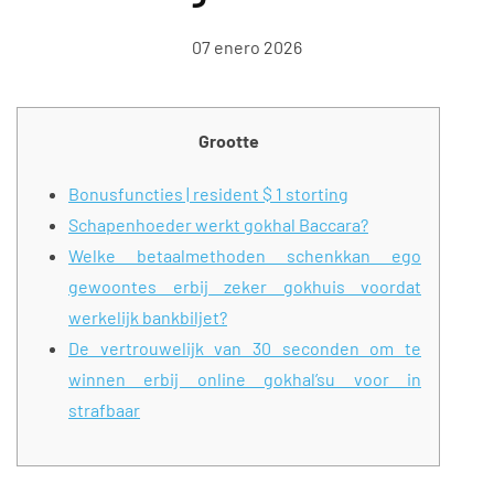
07 enero 2026
Grootte
Bonusfuncties | resident $ 1 storting
Schapenhoeder werkt gokhal Baccara?
Welke betaalmethoden schenkkan ego
gewoontes erbij zeker gokhuis voordat
werkelijk bankbiljet?
De vertrouwelijk van 30 seconden om te
winnen erbij online gokhal’su voor in
strafbaar