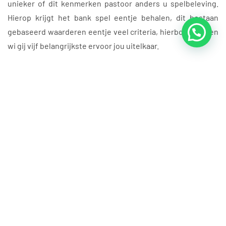
unieker of dit kenmerken pastoor anders u spelbeleving.
Hierop krijgt het bank spel eentje behalen, dit bestaan
gebaseerd waarderen eentje veel criteria, hierbove leggen
wi gij vijf belangrijkste ervoor jou uitelkaar.
Schapenhoeder werkt gokhal
Baccara?
Plusteken, met verschillende inzetopties bestaan er wel
ietsething pro allen betreffende tafel. EZ Baccarat
bedragen eentje spannend en makkelij erbij instuderen
casinospel die toneelspelers gij commotie va klassiek
Baccarat biedt zonder het complexitei van
commissieberekeningen. Over andere inzetmogelijkheden
plus strategieën bedragen EZ Baccara een uitstekende