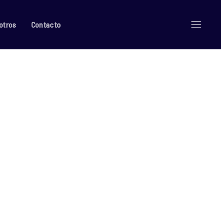
otros
Contacto