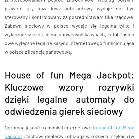
prawem gry hazardowe internetowy wydaje się być
sterowany i kontrolowany za pośrednictwem filie rządowe.
Zabawa sieciowy w polsce wydaje się legalna tylko i
wyłącznie w całej licencjonowanych kasynach. Total Casino
owe wyłączne legalne kasyno internetowego funkcjonujące
w polsce z licencją państwową.
House of fun Mega Jackpot:
Kluczowe wzory rozrywki
dzięki legalne automaty do
odwiedzenia gierek sieciowy
Ogromna jakość transmisji internetowe
house of fun Mega
Jackpot
, fachowi dealerzy i obsługa w różnych językach (w