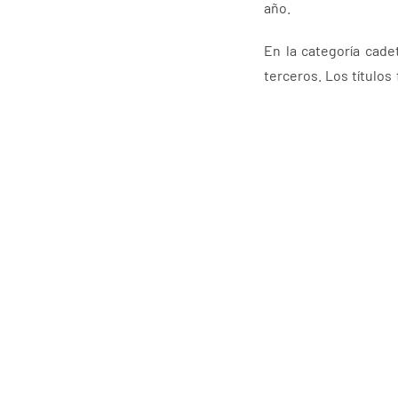
año.
En la categoría cade
terceros. Los títulos
(48 kg), Emiliano Garc
En junior también se 
consagraron campeone
Campos (90 kg), Ariel 
En senior, Guayas obt
lo más alto del podio
(100 kg), Alan Corozo 
GuayasA