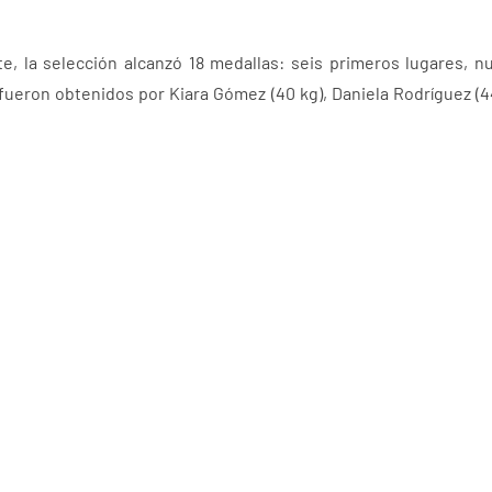
te, la selección alcanzó 18 medallas: seis primeros lugares, 
 fueron obtenidos por Kiara Gómez (40 kg), Daniela Rodríguez (
ía (50 kg), Juan Soriano (55 kg) y Omar Campos (66 kg).
lograron 18 podios, con diez primeros lugares, cuatro segundos
s Derian Luna (60 kg), Elkin Luzardo (66 kg), Alfredo Valdivi
Alcívar (+100 kg), Laura Vásquez (48 kg) y Alessia Sandoval (70 kg).
uvo 14 medallas, con siete títulos, dos segundos puestos y cinc
 Derian Luna (60 kg), Jonathan Benavides (66 kg), Byron Guillén (
(+100 kg), Daphne Echanique (63 kg) y Celinda Corozo (70 kg).
lienta