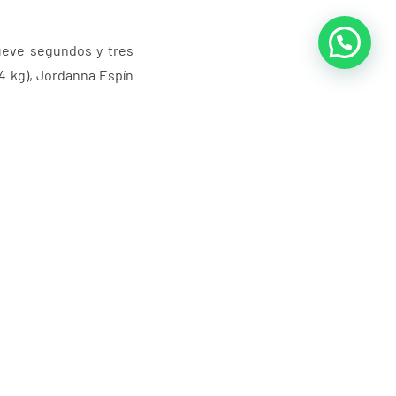
nueve segundos y tres
44 kg), Jordanna Espín
 y cuatro terceros. Se
eso (73 kg), Jeremías
o terceros. Subieron a
90 kg), Anthony Vargas