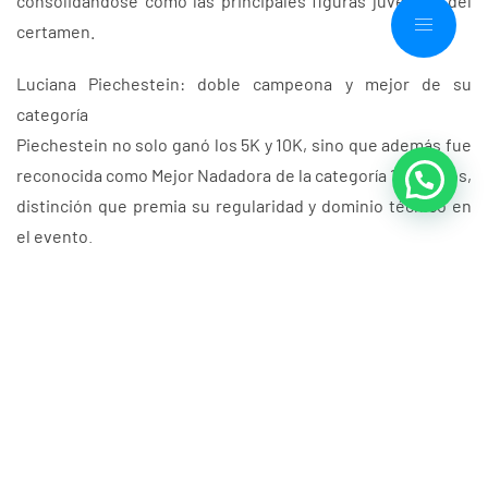
consolidándose como las principales figuras juveniles del
certamen.
Luciana Piechestein: doble campeona y mejor de su
categoría
Piechestein no solo ganó los 5K y 10K, sino que además fue
reconocida como Mejor Nadadora de la categoría 16-17 años,
distinción que premia su regularidad y dominio técnico en
el evento.
Ariel Torres: títulos y podio absoluto
Torres replicó el rendimiento al coronarse campeón en 5K y
10K (16-17 años) y sumar un segundo lugar en la prueba 3K
Knockout (absoluto), resultado que evidencia su
competitividad frente a nadadores de mayor edad. También
recibió el reconocimiento como Mejor Nadador de la
categoría 16-17 años.