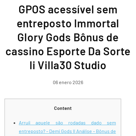
GPOS acessível sem
entreposto Immortal
Glory Gods Bônus de
cassino Esporte Da Sorte
Ii Villa30 Studio
06 enero 2026
Content
Arruíi aquele são rodadas dado sem
entreposto? – Demi Gods II Análise – Bônus de