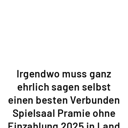
Irgendwo muss ganz
ehrlich sagen selbst
einen besten Verbunden
Spielsaal Pramie ohne
Einzahlung 2025 in Land