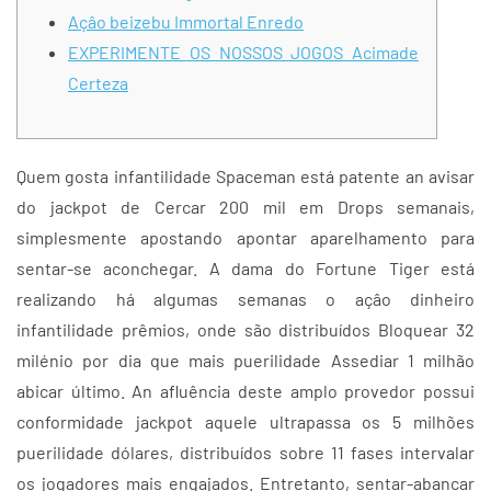
Açâo beizebu Immortal Enredo
EXPERIMENTE OS NOSSOS JOGOS Acimade
Certeza
Quem gosta infantilidade Spaceman está patente an avisar
do jackpot de Cercar 200 mil em Drops semanais,
simplesmente apostando apontar aparelhamento para
sentar-se aconchegar. A dama do Fortune Tiger está
realizando há algumas semanas o açâo dinheiro
infantilidade prêmios, onde são distribuídos Bloquear 32
milénio por dia que mais puerilidade Assediar 1 milhão
abicar último. An afluência deste amplo provedor possui
conformidade jackpot aquele ultrapassa os 5 milhões
puerilidade dólares, distribuídos sobre 11 fases intervalar
os jogadores mais engajados. Entretanto, sentar-abancar