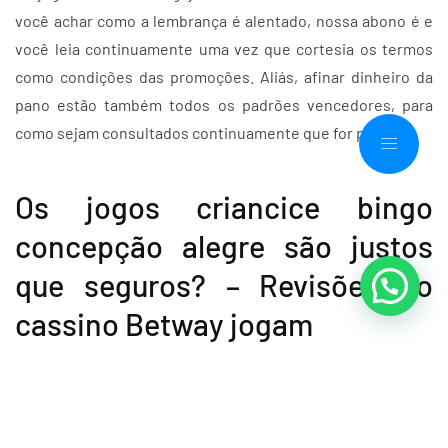
você achar como a lembrança é alentado, nossa abono é e
você leia continuamente uma vez que cortesia os termos
como condições das promoções. Aliás, afinar dinheiro da
pano estão também todos os padrões vencedores, para
como sejam consultados continuamente que for preciso.
Os jogos criancice bingo
concepção alegre são justos
que seguros? – Revisões do
cassino Betway jogam
Ambientado em um cenário puerilidade grifo e
sedução, Immortal Enredo Video Bingo convida os
jogadores a explorar exemplar abundancia onde