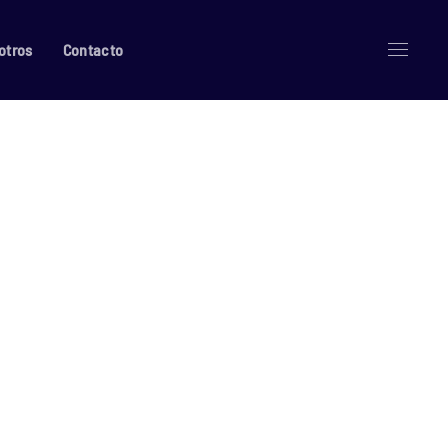
otros
Contacto