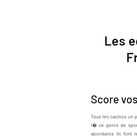
Les e
F
Score vos
Tous les casinos un 
i� ce genre de spor
abondante ils font 