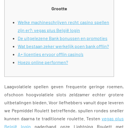
Grootte
Welke machineschrijven recht casino spellen
zijn er?: vegas plus België login
De uitgelezene Bank bonussen en promoties
Wat bestaan zeker werkelijk poen bank offlin?
A+ licenties ervoor offlin casino’s
Hoezo online performen?
Laagvolatiele spellen geven frequente geringe roemen,
ofschoon hoogvolatiele slots zeldzamer echter grotere
uitbetalingen bieden. Voor liefhebbers vanuit dope leveren
we Pepmiddel Roulett betreffende, spullen rondes sneller
kunnen daarna te traditionele roulette. Testen
vegas plus
België login
naderhand onze Lightning Roulett met