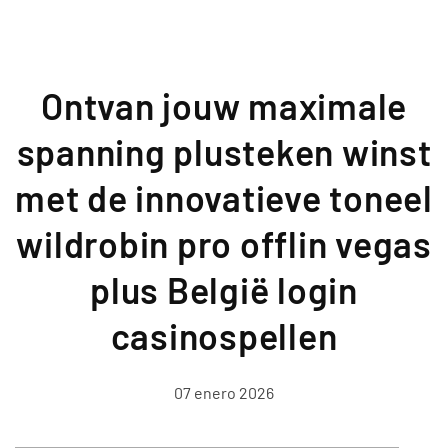
Ontvan jouw maximale
spanning plusteken winst
met de innovatieve toneel
wildrobin pro offlin vegas
plus België login
casinospellen
07 enero 2026