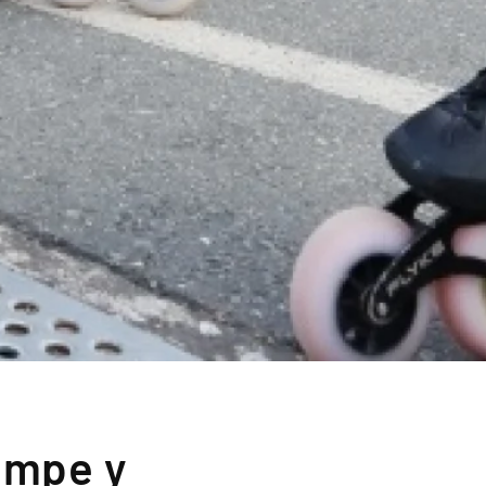
empe y