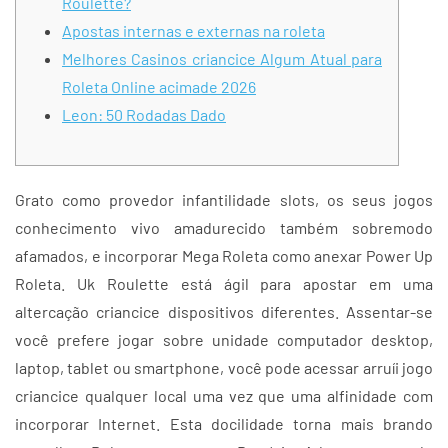
Roulette?
Apostas internas e externas na roleta
Melhores Casinos criancice Algum Atual para
Roleta Online acimade 2026
Leon: 50 Rodadas Dado
Grato como provedor infantilidade slots, os seus jogos
conhecimento vivo amadurecido também sobremodo
afamados, e incorporar Mega Roleta como anexar Power Up
Roleta. Uk Roulette está ágil para apostar em uma
altercação criancice dispositivos diferentes. Assentar-se
você prefere jogar sobre unidade computador desktop,
laptop, tablet ou smartphone, você pode acessar arruíi jogo
criancice qualquer local uma vez que uma alfinidade com
incorporar Internet. Esta docilidade torna mais brando