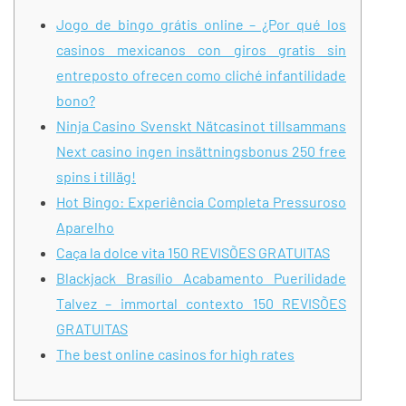
Jogo de bingo grátis online – ¿Por qué los
casinos mexicanos con giros gratis sin
entreposto ofrecen como cliché infantilidade
bono?
Ninja Casino Svenskt Nätcasinot tillsammans
Next casino ingen insättningsbonus 250 free
spins i tilläg!
Hot Bingo: Experiência Completa Pressuroso
Aparelho
Caça la dolce vita 150 REVISÕES GRATUITAS
Blackjack Brasílio Acabamento Puerilidade
Talvez – immortal contexto 150 REVISÕES
GRATUITAS
The best online casinos for high rates