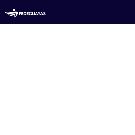
Skip to main content