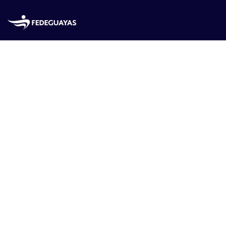
Skip to main content