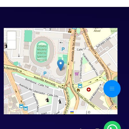
+
−
Leaflet
|
©
OpenStreetMap