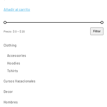
Añadir al carrito
Precio:
$ 0
—
$ 20
Filtrar
Precio
Precio
mínimo
máximo
Clothing
Accessories
Hoodies
Tshirts
Cursos Vacacionales
Decor
Hombres