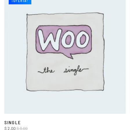
¡OFERTA!
SINGLE
$
2.00
$
3.00