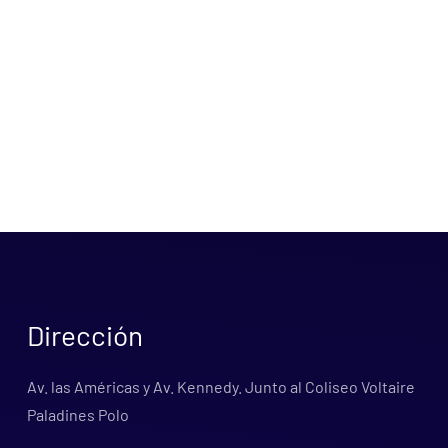
Dirección
Av. las Américas y Av. Kennedy. Junto al Coliseo Voltaire
Paladines Polo