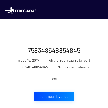
Skip to main content
758348548854845
mayo 15, 2017
Alvaro Espinoza Betancurt
758348548854845
No hay comentarios
en
758348548854845
test
Continuar leyendo