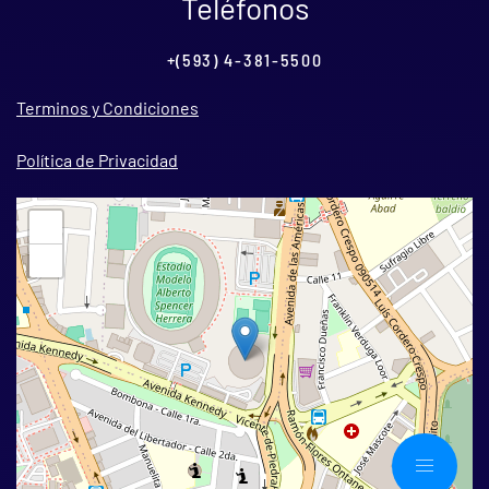
Teléfonos
+(593) 4-381-5500
Terminos y Condiciones
Política de Privacidad
+
−