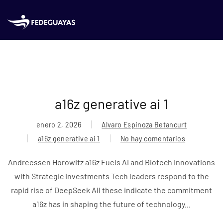
Skip to main content
a16z generative ai 1
enero 2, 2026
Alvaro Espinoza Betancurt
a16z generative ai 1
No hay comentarios
en
a16z
Andreessen Horowitz a16z Fuels AI and Biotech Innovations
generative
with Strategic Investments Tech leaders respond to the
ai
rapid rise of DeepSeek All these indicate the commitment
1
a16z has in shaping the future of technology...