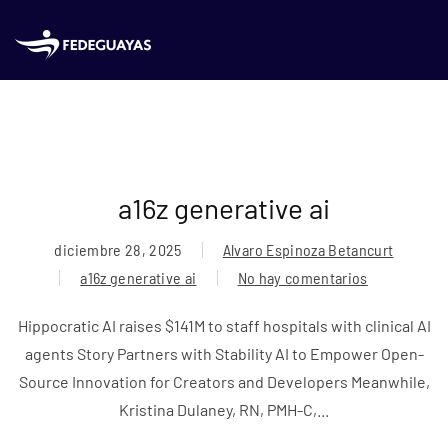
Skip to main content
a16z generative ai
diciembre 28, 2025
Alvaro Espinoza Betancurt
a16z generative ai
No hay comentarios
en
a16z
Hippocratic AI raises $141M to staff hospitals with clinical AI
generative
agents Story Partners with Stability AI to Empower Open-
ai
Source Innovation for Creators and Developers Meanwhile,
Kristina Dulaney, RN, PMH-C,...