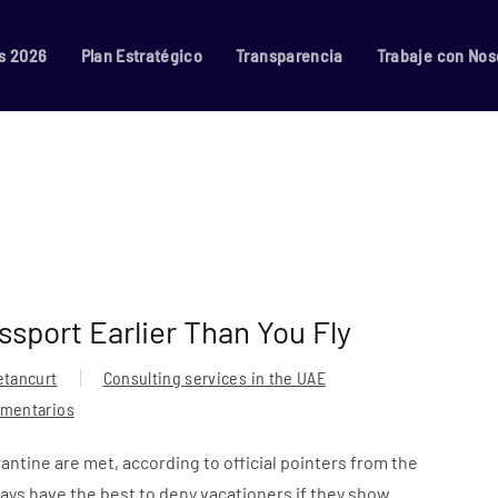
s 2026
Plan Estratégico
Transparencia
Trabaje con Nos
ssport Earlier Than You Fly
etancurt
Consulting services in the UAE
omentarios
rantine are met, according to official pointers from the
 have the best to deny vacationers if they show...