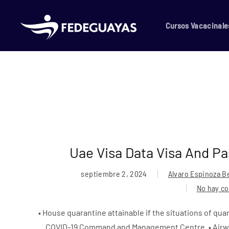
Skip to main content
Cursos Vacacinale
Uae Visa Data Visa And Pa
septiembre 2, 2024
Alvaro Espinoza B
No hay c
en
Uae
• House quarantine attainable if the situations of qua
Visa
COVID-19 Command and Management Centre. • Airways