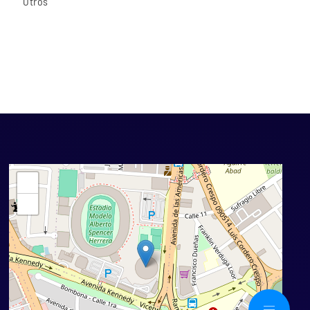
Otros
+
−