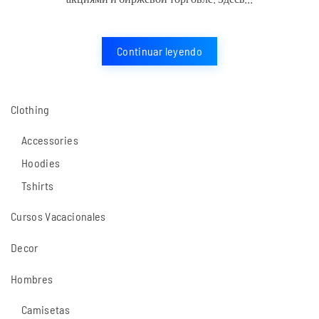
сайта
Investing
Continuar leyendo
com
Clothing
Accessories
Hoodies
Tshirts
Cursos Vacacionales
Decor
Hombres
Camisetas