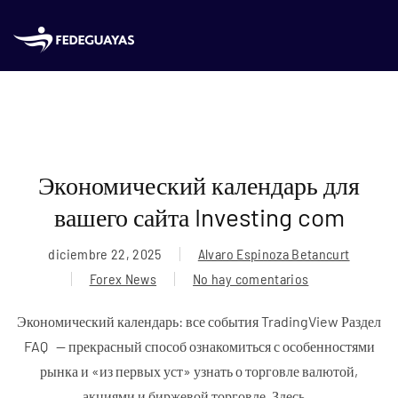
Skip to main content
Экономический календарь для
вашего сайта Investing com
diciembre 22, 2025
Alvaro Espinoza Betancurt
Forex News
No hay comentarios
en
Экономический
Экономический календарь: все события TradingView Раздел
календарь
FAQ — прекрасный способ ознакомиться с особенностями
для
рынка и «из первых уст» узнать о торговле валютой,
вашего
акциями и биржевой торговле. Здесь...