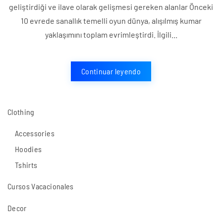
firmasının
geliştirdiği ve ilave olarak gelişmesi gereken alanlar Önceki
dünya
10 evrede sanallık temelli oyun dünya, alışılmış kumar
devleriyle
yaklaşımını toplam evrimleştirdi. İlgili...
analizi
—
Continuar leyendo
platformun
geliştirdiği
ve
Clothing
ilave
olarak
Accessories
gelişmesi
Hoodies
gereken
Tshirts
alanlar
Cursos Vacacionales
Decor