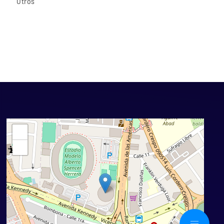
Otros
+
−