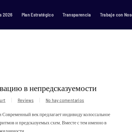
s 2026
Plan Estratégico
Transparencia
Trabaje con Nos
вацию в непредсказуемости
urt
Reviews
No hay comentarios
en
Почему
и Современный век предлагает индивиду колоссальное
люди
итмов и предсказуемых схем. Вместе с тем именно в
находят
жиданности...